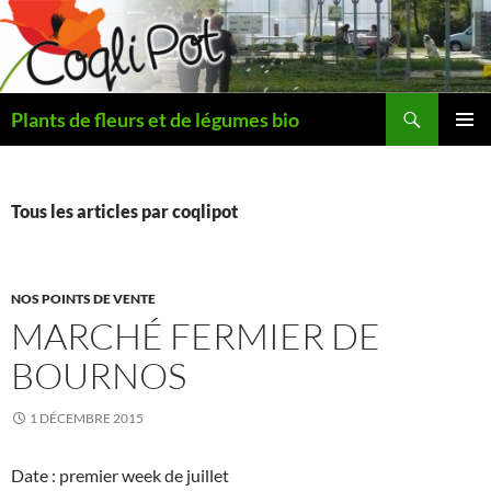
Aller
au
contenu
Recherche
Plants de fleurs et de légumes bio
MENU
PRINCI
Tous les articles par coqlipot
NOS POINTS DE VENTE
MARCHÉ FERMIER DE
BOURNOS
1 DÉCEMBRE 2015
Date : premier week de juillet