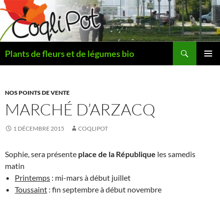
Aller
au
contenu
Recherche
Plants de fleurs et de légumes bio
MENU
PRINCI
NOS POINTS DE VENTE
MARCHÉ D’ARZACQ
1 DÉCEMBRE 2015
COQLIPOT
Sophie, sera présente
place de la République
les samedis
matin
Printemps
: mi-mars à début juillet
Toussaint
: fin septembre à début novembre