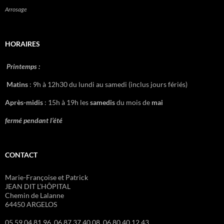
Arrosage
HORAIRES
Printemps :
Matins
: 9h à 12h30 du lundi au samedi (inclus jours fériés)
Après-midis
: 15h à 19h les
samedis
du mois de
mai
fermé pendant l’été
CONTACT
Marie-Françoise et Patrick
JEAN DIT L’HÔPITAL
Chemin de Lalanne
64450 ARGELOS
05.59.04.81.96 06.87.37.40.08 06.80.40.12.43