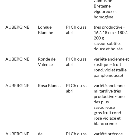
Camus de
Bretagne 
vigoureux et
homogène
AUBERGINE
Longue
Pl Ch ou ss
très productive -
Blanche
abri
16 à 18 cm - 180 à
200 g
saveur subtile,
douce et boisée
AUBERGINE
Ronde de
Pl Ch ou ss
variété ancienne et
Valence
abri
rustique - fruit
rond, violet (taille
pamplemousse)
AUBERGINE
Rosa Bianca
Pl Ch ou ss
variété ancienne
abri
mi tardive très
productive - une
des plus
savoureuse
gros fruit rond
rose violacé et
blanc crème
AUBERGINE
de
Pl Ch ou ss
variété précoce 