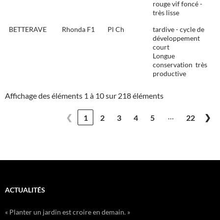
rouge vif foncé -
très lisse
BETTERAVE
Rhonda F1
Pl Ch
tardive - cycle de
développement
court
Longue
conservation  très
productive
Affichage des éléments 1 à 10 sur 218 éléments
…
❮
❯
1
2
3
4
5
22
ACTUALITÉS
« Planter un jardin est croire en demain. »