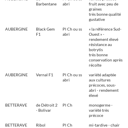
Barbentane
abri
fruit avec peu de
graines
très bonne qualité
gustative
AUBERGINE
Black Gem
Pl Ch ou ss
« la référence Sud-
F1
abri
Ouest » -
rendement élevé 
résistance au
botrytis
très bonne
conservation après
récolte
AUBERGINE
Vernal F1
Pl Ch ou ss
variété adaptée
abri
aux cultures
précoces, sous-
abri - rendement
élevé
BETTERAVE
de Détroit 2
Pl Ch
monogerme -
- Bolivar
variété très
précoce
BETTERAVE
Ribol
Pl Ch
mi-tardive - chair