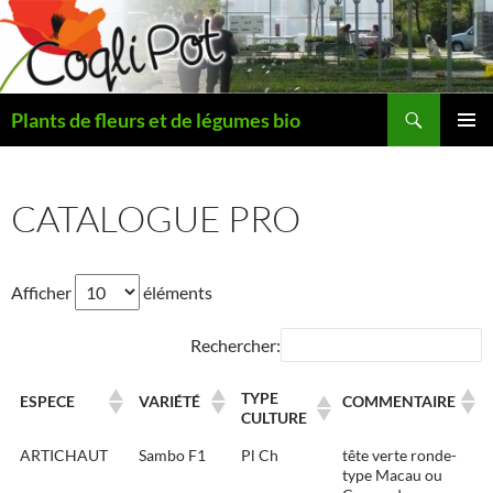
Aller
au
contenu
Recherche
Plants de fleurs et de légumes bio
MENU
PRINCI
CATALOGUE PRO
Afficher
éléments
Rechercher:
TYPE
ESPECE
VARIÉTÉ
COMMENTAIRE
CULTURE
ARTICHAUT
Sambo F1
Pl Ch
tête verte ronde-
type Macau ou