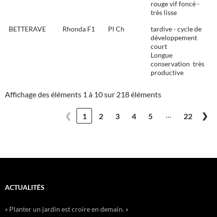
rouge vif foncé -
très lisse
BETTERAVE
Rhonda F1
Pl Ch
tardive - cycle de
développement
court
Longue
conservation  très
productive
Affichage des éléments 1 à 10 sur 218 éléments
…
❮
❯
1
2
3
4
5
22
ACTUALITÉS
« Planter un jardin est croire en demain. »