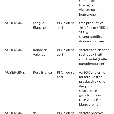
Camus de
Bretagne 
vigoureux et
homogène
AUBERGINE
Longue
Pl Ch ou ss
très productive -
Blanche
abri
16 à 18 cm - 180 à
200 g
saveur subtile,
douce et boisée
AUBERGINE
Ronde de
Pl Ch ou ss
variété ancienne et
Valence
abri
rustique - fruit
rond, violet (taille
pamplemousse)
AUBERGINE
Rosa Bianca
Pl Ch ou ss
variété ancienne
abri
mi tardive très
productive - une
des plus
savoureuse
gros fruit rond
rose violacé et
blanc crème
AUBERGINE
de
Pl Ch ou ss
variété précoce 