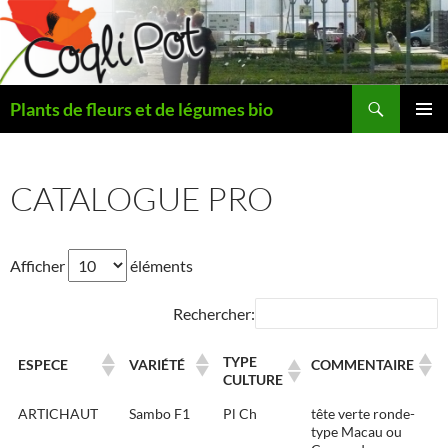
Aller
au
contenu
Recherche
Plants de fleurs et de légumes bio
MENU
PRINCI
CATALOGUE PRO
Afficher
éléments
Rechercher:
TYPE
ESPECE
VARIÉTÉ
COMMENTAIRE
CULTURE
ARTICHAUT
Sambo F1
Pl Ch
tête verte ronde-
type Macau ou